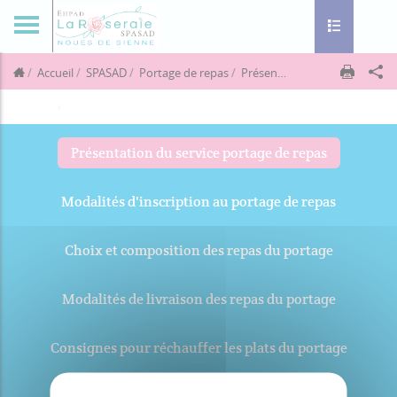
Toggle navig
Accueil
SPASAD
Portage de repas
Présentation du service portage de repas
Présentation du service portage de repas
Modalités d'inscription au portage de repas
Choix et composition des repas du portage
Modalités de livraison des repas du portage
Consignes pour réchauffer les plats du portage
Tarifs du portage des repas