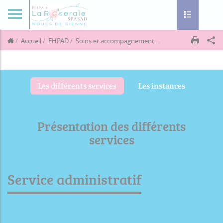
Toggle navig
Accueil
EHPAD
Soins et accompagnement
Les différents servic
Les différents services
Les instances
Présentation des différents
services
Service administratif