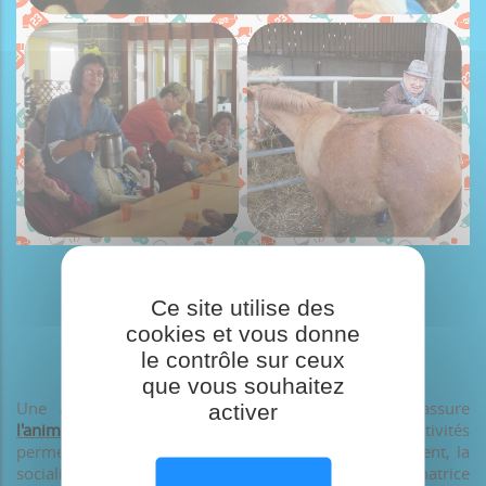
Ce site utilise des
cookies et vous donne
le contrôle sur ceux
que vous souhaitez
Une animatrice, ainsi que du personnel dédié, assure
activer
l
'a
nimation
au sein de l'établissement. Ces activités
permettent de développer et d'aider à l'épanouissement, la
socialisation et l'autonomie des résidents. L'animatrice