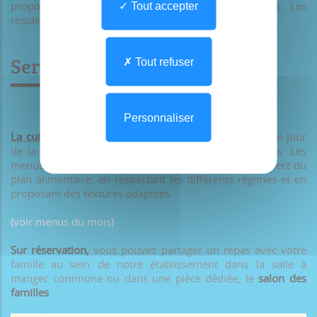
propose un programme hebdomadaire d'animations. Les
Tout accepter
résidents sont libres d'y participer s'ils le souhaitent .
Service cuisine
Tout refuser
Personnaliser
La cuisine traditionnelle
est réalisée sur place, chaque jour
de la semaine, par une équipe de cuisiniers qualifiés. Les
menus sont établis par une diététicienne dans le respect du
plan alimentaire, en respectant les différents régimes et en
proposant des textures adaptées.
(voir menus du mois)
Sur réservation,
vous pouvez partager un repas avec votre
famille au sein de notre établissement dans la salle à
manger commune ou dans une pièce dédiée, le
salon des
familles
.