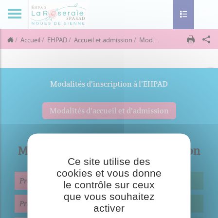
Toggle navig
Accueil
EHPAD
Accueil et admission
Modalités d'accueil et d'admission
Modalités d'inscription à l'EHPAD
Modalités d'accueil et d'admission
Modalités d'accueil et d'admission
Ce site utilise des
cookies et vous donne
Pré-admission
le contrôle sur ceux
que vous souhaitez
Préparation de l'entrée
activer